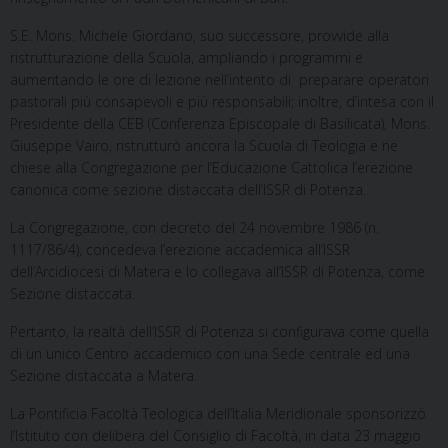
S.E. Mons. Michele Giordano, suo successore, provvide alla
ristrutturazione della Scuola, ampliando i programmi e
aumentando le ore di lezione nell’intento di preparare operatori
pastorali più consapevoli e più responsabili; inoltre, d’intesa con il
Presidente della CEB (Conferenza Episcopale di Basilicata), Mons.
Giuseppe Vairo, ristrutturò ancora la Scuola di Teologia e ne
chiese alla Congregazione per l’Educazione Cattolica l’erezione
canonica come sezione distaccata dell’ISSR di Potenza.
La Congregazione, con decreto del 24 novembre 1986 (n.
1117/86/4), concedeva l’erezione accademica all’ISSR
dell’Arcidiocesi di Matera e lo collegava all’ISSR di Potenza, come
Sezione distaccata.
Pertanto, la realtà dell’ISSR di Potenza si configurava come quella
di un unico Centro accademico con una Sede centrale ed una
Sezione distaccata a Matera.
La Pontificia Facoltà Teologica dell’Italia Meridionale sponsorizzò
l’Istituto con delibera del Consiglio di Facoltà, in data 23 maggio