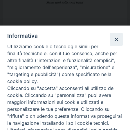
Informativa
Utilizziamo cookie o tecnologie simili per
finalità tecniche e, con il tuo consenso, anche per
altre finalità ("interazioni e funzionalità semplici",
"miglioramento dell'esperienza", "misurazione" e
"targeting e pubblicità") come specificato nella
cookie policy.
Copyright 2017 © Pontificia Facoltà Teologica dell’Italia Meridionale
Cliccando su "accetta" acconsenti all'utilizzo dei
Istituto Superiore di Scienze Religiose
cookie. Cliccando su "personalizza" puoi avere
Interdiocesano
"Mons. Anselmo Pecci"
maggiori informazioni sui cookie utilizzati e
Via Lanera, 14 - 75100 Matera
personalizzare le tue preferenze. Cliccando su
issrmatera@gmail.com
Tel. 0835/256357 E-mail:
-
"rifiuta" o chiudendo questa informativa proseguirai
issrmatera@legalmail.it
la navigazione installando i soli cookie tecnici.
C.F. 93061000779