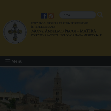
S
k
i
p
Istituto Superiore di Scienze Religiose
t
Interdiocesano
Mons. Anselmo Pecci – MATERA
o
c
o
n
t
Menu
e
n
t