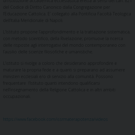
un’istituzione accademica ecclesiastica eretta ai sensi del can. 821
del Codice di Diritto Canonico dalla Congregazione per
l’Educazione Cattolica. E’ collegato alla Pontificia Facoltà Teologica
dell’Italia Meridionale di Napoli.
L’Istituto propone l’approfondimento e la trattazione sistematica,
con metodo scientifico, della Rivelazione; promuove la ricerca
delle risposte agli interrogativi del mondo contemporaneo con
l’ausilio delle scienze filosofiche e umanistiche.
L’istituto si rivolge a coloro che desiderano approfondire e
maturare la propria fede e a quanti si preparano ad assumere
ministeri ecclesiali e/o di servizio alla comunità. Possono
frequentare l’Istituto quanti intendono qualificarsi
nell’insegnamento della Religione Cattolica e in altri ambiti
occupazionali.
https://www.facebook.com/issrmaterapotenza/videos