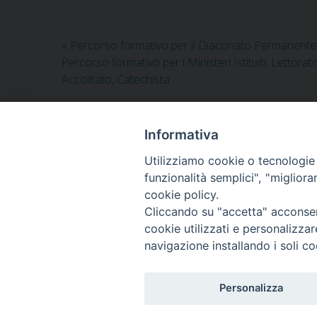
«
Percorso formativo per il Diaconato Permanente
Percorso formativo per i Ministeri Istituiti: Lettorato
Accolitato, Catechista
Informativa
Utilizziamo cookie o tecnologie s
funzionalità semplici", "miglior
cookie policy.
Cliccando su "accetta" acconsent
cookie utilizzati e personalizza
navigazione installando i soli co
Istituto Superiore di Scienze Religiose 
"Mons. Anselmo Pecci"
Via Lanera, 14 - 75100 Matera
Personalizza
Tel. 0835/256357 E-mail:
issrmatera@gmai
C.F. 93061000779