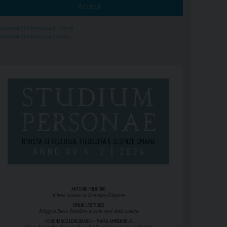
assword dimenticata studenti
assword dimenticata docenti