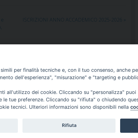
 e
ISCRIZIONI ANNO ACCADEMICO 2025-2026
»
,
imili per finalità tecniche e, con il tuo consenso, anche per 
amento dell'esperienza", "misurazione" e "targeting e pubbli
i all'utilizzo dei cookie. Cliccando su "personalizza" puoi
re le tue preferenze. Cliccando su "rifiuta" o chiudendo que
okie tecnici. Ulteriori informazioni sono disponibili nella
coo
Interdiocesano
Rifiuta
l.com
-
issrmatera@legalmail.it