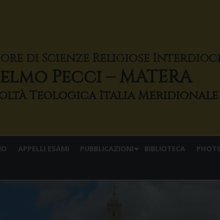
iore di Scienze Religiose Interdio
elmo Pecci – MATERA
IO
APPELLI ESAMI
PUBBLICAZIONI
BIBLIOTECA
PHOT