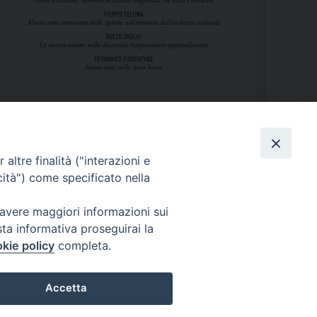
altre finalità ("interazioni e
cità") come specificato nella
 avere maggiori informazioni sui
sta informativa proseguirai la
kie policy
completa.
Copyright 2017 © Pontificia Facoltà Teologica dell’Italia Meridionale
Accetta