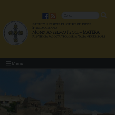
S
k
i
p
Istituto Superiore di Scienze Religiose
t
Interdiocesano
Mons. Anselmo Pecci – MATERA
o
c
o
n
t
Menu
e
n
t