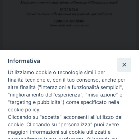
Informativa
Utilizziamo cookie o tecnologie simili per
finalità tecniche e, con il tuo consenso, anche per
altre finalità ("interazioni e funzionalità semplici",
"miglioramento dell'esperienza", "misurazione" e
"targeting e pubblicità") come specificato nella
cookie policy.
Copyright 2017 © Pontificia Facoltà Teologica dell’Italia Meridionale
Cliccando su "accetta" acconsenti all'utilizzo dei
Istituto Superiore di Scienze Religiose
cookie. Cliccando su "personalizza" puoi avere
Interdiocesano
"Mons. Anselmo Pecci"
maggiori informazioni sui cookie utilizzati e
Via Lanera, 14 - 75100 Matera