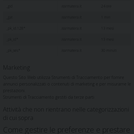
_gid
.issrmatera.it
24 ore
_gat
.issrmatera.it
1 min
_pk_id.128*
.issrmatera.it
13 mesi
_pk_id*
.issrmatera.it
13 mesi
_pk_ses*
.issrmatera.it
30 minuti
Marketing
Questo Sito Web utilizza Strumenti di Tracciamento per fornire
annunci personalizzati o contenuti di marketing e per misurarne le
prestazioni.
Strumenti di Tracciamento gestiti da terze parti
Attività che non rientrano nelle categorizzazioni
di cui sopra
Come gestire le preferenze e prestare