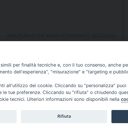
INAUGURAZIONE ANNO ACCADEMICO 2023/2024
»
imili per finalità tecniche e, con il tuo consenso, anche per 
amento dell'esperienza", "misurazione" e "targeting e pubbli
i all'utilizzo dei cookie. Cliccando su "personalizza" puoi
re le tue preferenze. Cliccando su "rifiuta" o chiudendo que
okie tecnici. Ulteriori informazioni sono disponibili nella
coo
Interdiocesano
Rifiuta
l.com
-
issrmatera@legalmail.it