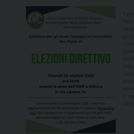
Il gi
l’Ist
Relig
gli S
Umani
giorn
costi
Tutti
Teolo
sono 
vanno
in se
otto