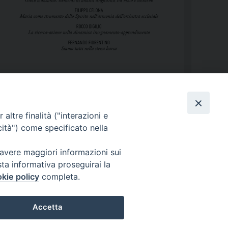
altre finalità ("interazioni e
cità") come specificato nella
 avere maggiori informazioni sui
sta informativa proseguirai la
kie policy
completa.
Copyright 2017 © Pontificia Facoltà Teologica dell’Italia Meridionale
Accetta