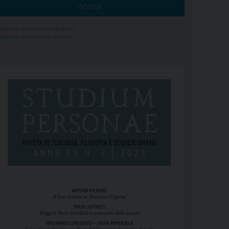
assword dimenticata studenti
assword dimenticata docenti