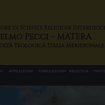
iore di Scienze Religiose Interdio
elmo Pecci – MATERA
IO
APPELLI ESAMI
PUBBLICAZIONI
BIBLIOTECA
PHOT