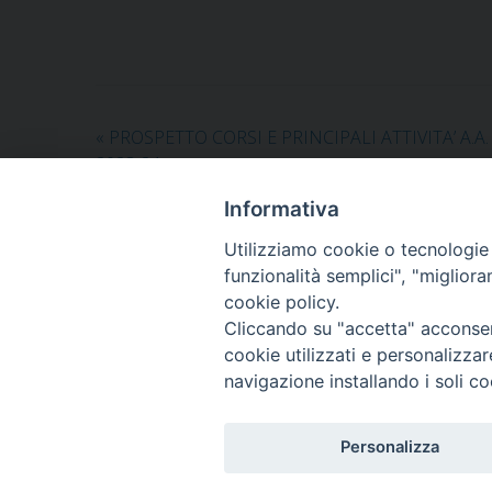
«
PROSPETTO CORSI E PRINCIPALI ATTIVITA’ A.A.
2023-24
Informativa
Utilizziamo cookie o tecnologie s
funzionalità semplici", "miglior
cookie policy.
Cliccando su "accetta" acconsent
cookie utilizzati e personalizza
navigazione installando i soli co
Istituto Superiore di Scienze Religiose 
"Mons. Anselmo Pecci"
Via Lanera, 14 - 75100 Matera
Personalizza
Tel. 0835/256357 E-mail:
issrmatera@gmai
C.F. 93061000779