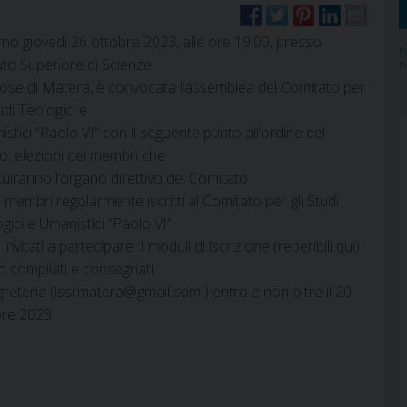
orno giovedì 26 ottobre 2023, alle ore 19:00, presso
P
ituto Superiore di Scienze
P
iose di Matera, è convocata l’assemblea del Comitato per
tudi Teologici e
stici “Paolo VI” con il seguente punto all’ordine del
o: elezioni dei membri che
tuiranno l’organo direttivo del Comitato.
 i membri regolarmente iscritti al Comitato per gli Studi
gici e Umanistici “Paolo VI”
invitati a partecipare. I moduli di iscrizione (reperibili qui)
 compilati e consegnati
greteria (issrmatera@gmail.com ) entro e non oltre il 20
bre 2023.