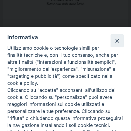
Informativa
Utilizziamo cookie o tecnologie simili per
finalità tecniche e, con il tuo consenso, anche per
altre finalità ("interazioni e funzionalità semplici",
"miglioramento dell'esperienza", "misurazione" e
"targeting e pubblicità") come specificato nella
cookie policy.
Copyright 2017 © Pontificia Facoltà Teologica dell’Italia Meridionale
Cliccando su "accetta" acconsenti all'utilizzo dei
Istituto Superiore di Scienze Religiose
cookie. Cliccando su "personalizza" puoi avere
Interdiocesano
"Mons. Anselmo Pecci"
maggiori informazioni sui cookie utilizzati e
Via Lanera, 14 - 75100 Matera
personalizzare le tue preferenze. Cliccando su
issrmatera@gmail.com
Tel. 0835/256357 E-mail:
-
"rifiuta" o chiudendo questa informativa proseguirai
issrmatera@legalmail.it
la navigazione installando i soli cookie tecnici.
C.F. 93061000779