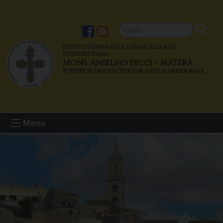
S
k
i
p
Istituto Superiore di Scienze Religiose
t
Interdiocesano
Mons. Anselmo Pecci – MATERA
o
c
o
n
t
Menu
e
n
t