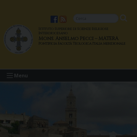
S
k
i
p
Istituto Superiore di Scienze Religiose
t
Interdiocesano
Mons. Anselmo Pecci – MATERA
o
c
o
n
t
Menu
e
n
t