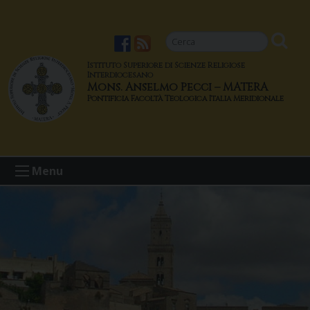
S
k
i
p
Istituto Superiore di Scienze Religiose
t
Interdiocesano
Mons. Anselmo Pecci – MATERA
o
c
o
n
t
Menu
e
n
t