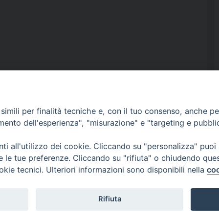
imili per finalità tecniche e, con il tuo consenso, anche per 
amento dell'esperienza", "misurazione" e "targeting e pubbli
i all'utilizzo dei cookie. Cliccando su "personalizza" puoi
re le tue preferenze. Cliccando su "rifiuta" o chiudendo que
okie tecnici. Ulteriori informazioni sono disponibili nella
coo
Interdiocesano
Rifiuta
l.com
-
issrmatera@legalmail.it