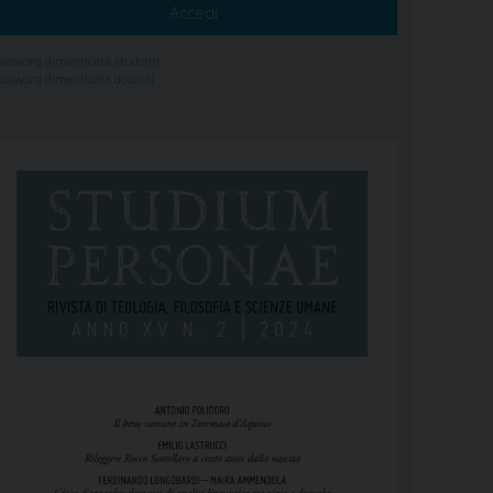
assword dimenticata studenti
assword dimenticata docenti