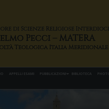
iore di Scienze Religiose Interdio
elmo Pecci – MATERA
IO
APPELLI ESAMI
PUBBLICAZIONI
BIBLIOTECA
PHOT