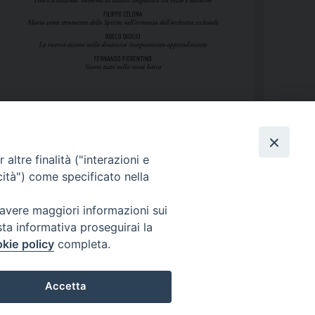
altre finalità ("interazioni e
cità") come specificato nella
 avere maggiori informazioni sui
sta informativa proseguirai la
kie policy
completa.
Copyright 2017 © Pontificia Facoltà Teologica dell’Italia Meridionale
Accetta