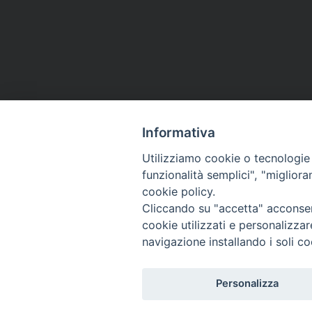
Informativa
Utilizziamo cookie o tecnologie s
funzionalità semplici", "miglior
cookie policy.
Cliccando su "accetta" acconsent
cookie utilizzati e personalizza
navigazione installando i soli co
Istituto Superiore di Scienze Religiose 
"Mons. Anselmo Pecci"
Via Lanera, 14 - 75100 Matera
Personalizza
Tel. 0835/256357 E-mail:
issrmatera@gmai
C.F. 93061000779