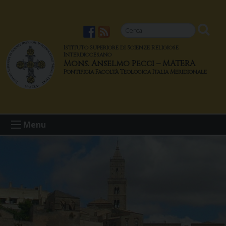
S
k
i
p
Istituto Superiore di Scienze Religiose
t
Interdiocesano
Mons. Anselmo Pecci – MATERA
o
c
o
n
t
Menu
e
n
t